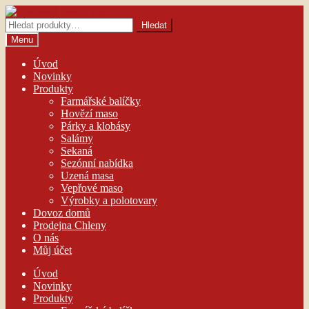
Přeskočit
Přejít
na
k
Hledat:
Hledat
navigaci
obsahu
Menu
webu
Úvod
Novinky
Produkty
Farmářské balíčky
Hovězí maso
Párky a klobásy
Salámy
Sekaná
Sezónní nabídka
Uzená masa
Vepřové maso
Výrobky a polotovary
Dovoz domů
Prodejna Chleny
O nás
Můj účet
Úvod
Novinky
Produkty