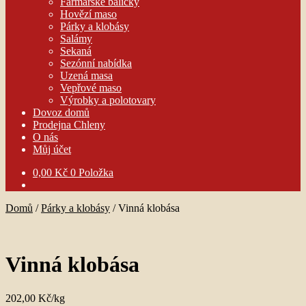
Farmářské balíčky
Hovězí maso
Párky a klobásy
Salámy
Sekaná
Sezónní nabídka
Uzená masa
Vepřové maso
Výrobky a polotovary
Dovoz domů
Prodejna Chleny
O nás
Můj účet
0,00
Kč
0 Položka
Domů
/
Párky a klobásy
/
Vinná klobása
Vinná klobása
202,00
Kč
/
kg