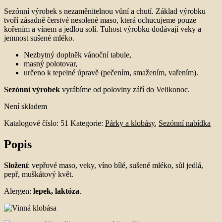
Sezónní výrobek s nezaměnitelnou vůní a chutí. Základ výrobku
tvoří zásadně čerstvé nesolené maso, která ochucujeme pouze
kořením a vínem a jedlou solí. Tuhost výrobku dodávají veky a
jemnost sušené mléko.
Nezbytný doplněk vánoční tabule,
masný polotovar,
určeno k tepelné úpravě (pečením, smažením, vařením).
Sezónní výrobek
vyrábíme od poloviny září do Velikonoc.
Není skladem
Katalogové číslo:
51
Kategorie:
Párky a klobásy
,
Sezónní nabídka
Popis
Složení
: vepřové maso, veky, víno bílé, sušené mléko, sůl jedlá,
pepř, muškátový květ.
Alergen:
lepek, laktóza
.