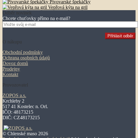
Pivovarské špekáčky
Vepřová kýta na gril
Odběr novinek
Chcete chuťovky přímo na e-mail?
O nákupu
Obchodní podmínky
Ochrana osobních údajů
Dovoz domů
Prodejny
Kontakt
Provozovatel
ZOPOS a.s.
Krchleby 2
517 41 Kostelec n. Orl.
IČO: 48173215
DIČ: CZ48173215
© Chlenské maso 2026