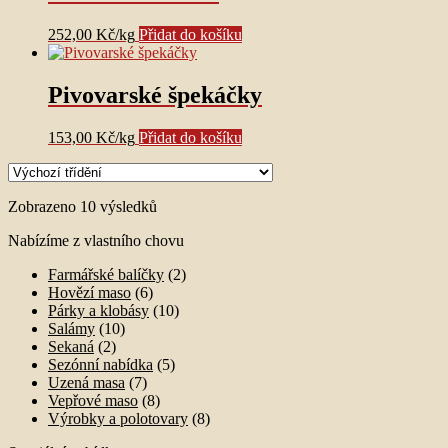
252,00
Kč
/
kg
Přidat do košíku
Pivovarské špekáčky
153,00
Kč
/
kg
Přidat do košíku
Zobrazeno 10 výsledků
Nabízíme z vlastního chovu
Farmářské balíčky
(2)
Hovězí maso
(6)
Párky a klobásy
(10)
Salámy
(10)
Sekaná
(2)
Sezónní nabídka
(5)
Uzená masa
(7)
Vepřové maso
(8)
Výrobky a polotovary
(8)