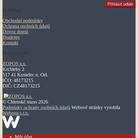
O nákupu
Obchodní podmínky
Ochrana osobních údajů
Dovoz domů
Prodejny
Kontakt
Provozovatel
ZOPOS a.s.
Krchleby 2
517 41 Kostelec n. Orl.
IČO: 48173215
DIČ: CZ48173215
© Chlenské maso 2026
Podmínky ochrany osobních údajů
Webové stránky vyrobila
Webona s.r.o.
Můj účet