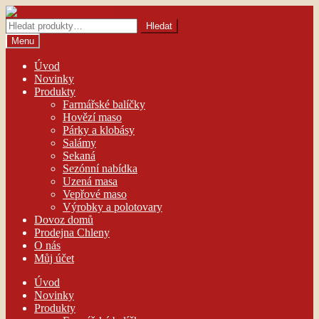
Přeskočit
Přejít
na
k
Hledat:
Hledat
navigaci
obsahu
Menu
webu
Úvod
Novinky
Produkty
Farmářské balíčky
Hovězí maso
Párky a klobásy
Salámy
Sekaná
Sezónní nabídka
Uzená masa
Vepřové maso
Výrobky a polotovary
Dovoz domů
Prodejna Chleny
O nás
Můj účet
Úvod
Novinky
Produkty