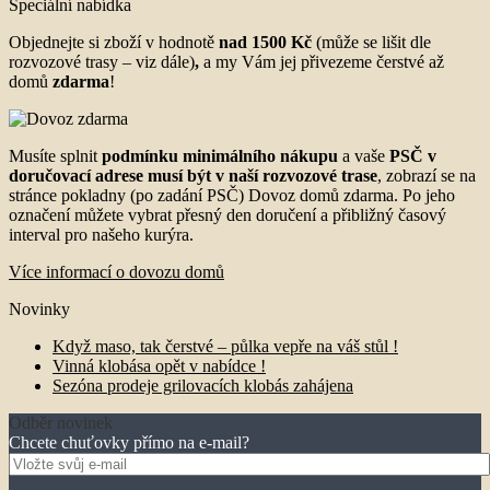
Speciální nabídka
Objednejte si zboží v hodnotě
nad 1500 Kč
(může se lišit dle
rozvozové trasy – viz dále)
,
a my Vám jej přivezeme čerstvé až
domů
zdarma
!
Musíte splnit
podmínku minimálního nákupu
a vaše
PSČ v
doručovací adrese musí být v naší rozvozové trase
, zobrazí se na
stránce pokladny (po zadání PSČ) Dovoz domů zdarma. Po jeho
označení můžete vybrat přesný den doručení a přibližný časový
interval pro našeho kurýra.
Více informací o dovozu domů
Novinky
Když maso, tak čerstvé – půlka vepře na váš stůl !
Vinná klobása opět v nabídce !
Sezóna prodeje grilovacích klobás zahájena
Odběr novinek
Chcete chuťovky přímo na e-mail?