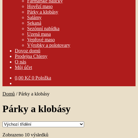
Farmářské balíčky
Hovězí maso
Párky a klobásy
Salámy
Sekaná
Sezónní nabídka
Uzená masa
Vepřové maso
Výrobky a polotovary
Dovoz domů
Prodejna Chleny
O nás
Můj účet
0,00
Kč
0 Položka
Domů
/
Párky a klobásy
Párky a klobásy
Zobrazeno 10 výsledků