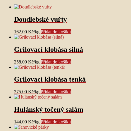
Doudlebské vuřty
162,00
Kč
/
kg
Přidat do košíku
Grilovací klobása silná
258,00
Kč
/
kg
Přidat do košíku
Grilovací klobása tenká
275,00
Kč
/
kg
Přidat do košíku
Hulánský točený salám
144,00
Kč
/
kg
Přidat do košíku