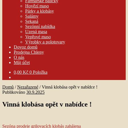
Farmářské balíčky
Hovězí maso
Párky a klobásy
Salámy
Sekaná
Sezónní nabídka
Uzená masa
Vepřové maso
Výrobky a polotovary
Dovoz domů
Prodejna Chleny
O nás
Můj účet
0,00
Kč
0 Položka
Domů
/
Nezařazené
/
Vinná klobása opět v nabídce !
Publikováno
30.9.2025
Vinná klobása opět v nabídce !
Navigace
Předchozí
Sezóna prodeje grilovacích klobás zahájena