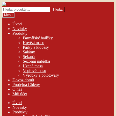
Přeskočit
Přejít
na
k
Hledat:
Hledat
navigaci
obsahu
Menu
webu
Úvod
Novinky
Produkty
Farmářské balíčky
Hovězí maso
Párky a klobásy
Salámy
Sekaná
Sezónní nabídka
Uzená masa
Vepřové maso
Výrobky a polotovary
Dovoz domů
Prodejna Chleny
O nás
Můj účet
Úvod
Novinky
Produkty