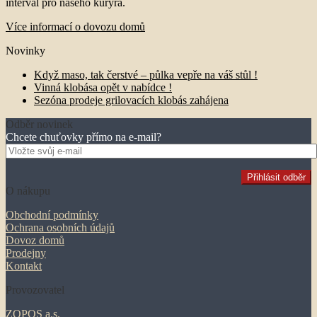
interval pro našeho kurýra.
Více informací o dovozu domů
Novinky
Když maso, tak čerstvé – půlka vepře na váš stůl !
Vinná klobása opět v nabídce !
Sezóna prodeje grilovacích klobás zahájena
Odběr novinek
Chcete chuťovky přímo na e-mail?
O nákupu
Obchodní podmínky
Ochrana osobních údajů
Dovoz domů
Prodejny
Kontakt
Provozovatel
ZOPOS a.s.