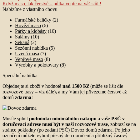
příspěvek:
Následující
Když maso, tak čerstvé – půlka vepře na váš stůl !
pro
příspěvek:
Nabízíme z vlastního chovu
příspěvek
Farmářské balíčky
(2)
Hovězí maso
(6)
Párky a klobásy
(10)
Salámy
(10)
Sekaná
(2)
Sezónní nabídka
(5)
Uzená masa
(7)
Vepřové maso
(8)
Výrobky a polotovary
(8)
Speciální nabídka
Objednejte si zboží v hodnotě
nad 1500 Kč
(může se lišit dle
rozvozové trasy – viz dále)
,
a my Vám jej přivezeme čerstvé až
domů
zdarma
!
Musíte splnit
podmínku minimálního nákupu
a vaše
PSČ v
doručovací adrese musí být v naší rozvozové trase
, zobrazí se na
stránce pokladny (po zadání PSČ) Dovoz domů zdarma. Po jeho
označení můžete vybrat přesný den doručení a přibližný časový